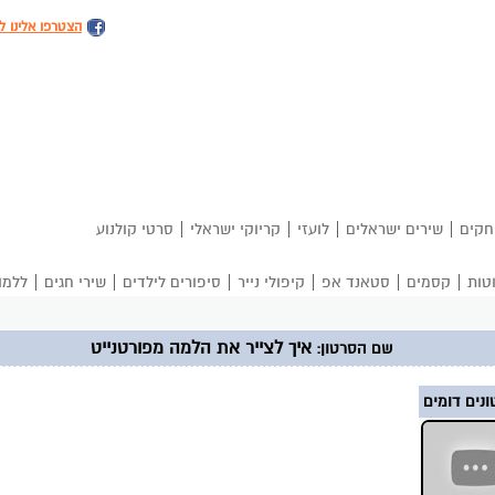
הצטרפו אלינו ל
|
|
|
|
חקים
שירים ישראלים
לועזי
קריוקי ישראלי
סרטי קולנוע
|
|
|
|
|
|
טות
קסמים
סטאנד אפ
קיפולי נייר
סיפורים לילדים
שירי חגים
ללמו
איך לצייר את הלמה מפורטנייט
שם הסרטון:
נים דומים