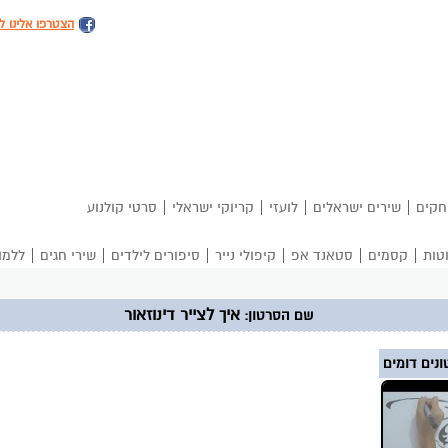
הצטרפו אלינו ל
|
|
|
|
חקים
שירים ישראלים
לועזי
קריוקי ישראלי
סרטי קולנוע
|
|
|
|
|
|
טות
קסמים
סטאנד אפ
קיפולי נייר
סיפורים לילדים
שירי חגים
ללמו
איך לצייר דינוזאור
שם הסרטון:
נים דומים