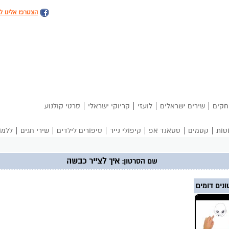
הצטרפו אלינו ל
|
|
|
|
חקים
שירים ישראלים
לועזי
קריוקי ישראלי
סרטי קולנוע
|
|
|
|
|
|
טות
קסמים
סטאנד אפ
קיפולי נייר
סיפורים לילדים
שירי חגים
ללמו
איך לצייר כבשה
שם הסרטון:
נים דומים