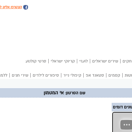
הצטרפו אלינו ל
|
|
|
|
חקים
שירים ישראלים
לועזי
קריוקי ישראלי
סרטי קולנוע
|
|
|
|
|
|
טות
קסמים
סטאנד אפ
קיפולי נייר
סיפורים לילדים
שירי חגים
ללמו
אי המטמון
שם הסרטון:
נים דומים