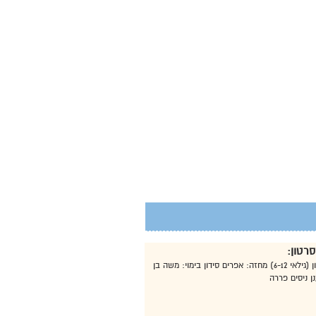
רטון:
אי המטמון (גילאי 6-12) מחזה: אפרים סידון בימוי: משה בן
ן ניסים פררה