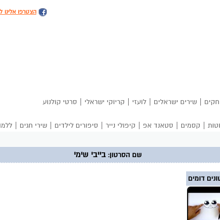
הצטרפו אלינו ל
|
|
|
|
חקים
שירים ישראלים
לועזי
קריוקי ישראלי
סרטי קולנוע
|
|
|
|
|
|
טות
קסמים
סטאנד אפ
קיפולי נייר
סיפורים לילדים
שירי חגים
ללמו
בייבי שימי
שם הסרטון:
נים דומים