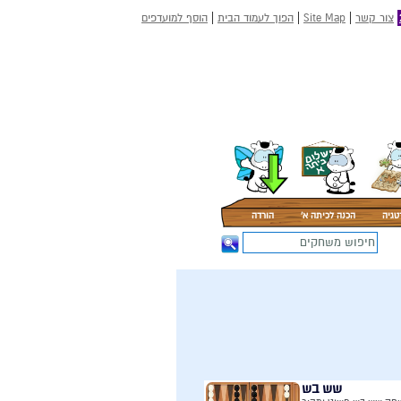
|
|
|
צור קשר
Site Map
הפוך לעמוד הבית
הוסף למועדפים
טגיה
הכנה לכיתה א'
הורדה
שש בש