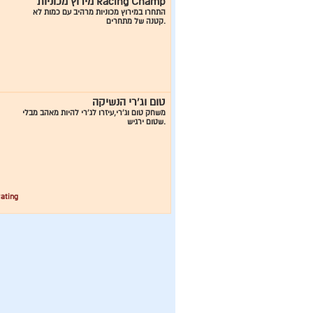
מירוץ מכוניות Racing Champ
התחרו במירוץ מכוניות מרהיב עם כמות לא
קטנה של מתחרים.
טום וג`רי הנשיקה
משחק טום וג`רי,עיזרו לג`רי להיות מאהב מבלי
שטום ירגיש.
ating: