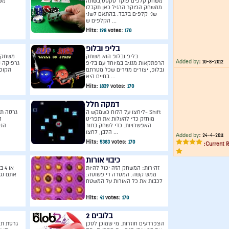
משחק קלפים פוקר טקסס,בשונה
מש
ממשחק הפוקר הרגיל כאן תקבלו
שני קלפים בלבד. בהתאם לשני
הקלפים ש ...
Hits:
198
votes:
170
בליפ ובלופ
בליפ ובלופ הוא משחק
משחק ס
Added by
:
10-8-2012
הרפתקאות מגניב במיוחד עם בליפ
גרפיקה נ
ובלופ, יצורים מוזרים שכל מטרתם
בחיים היא ...
Hits:
1839
votes:
170
דמקה חלל
ליחצו על הלוח כשמקש ה- Shift
גרסה תח
מוחזק כדי להעלות את תפריט
ה
האפשרויות. כדי לשחק בתור
הני
הלבן, לחצו ...
Added by
:
24-4-2011
Hits:
5383
votes:
170
Current R
כיבוי אורות
זהירות: המשחק הזה יכול להיות
ממש קשה. המטרה די פשוטה:
אתם נג
לכבות את כל האורות על המשטח
Hits:
41
votes:
170
בלובים 2
הצפרדעים חוזרות. מי שמוכן לסכן
גרסת תל