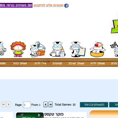
הצטרפו אלינו לפייסבוק
250 משחקים בגרסה 2023
מירוץ
משחקי ילדים
משחקי חשיבה
קטנטנים
שירי ילדים
משחקי בנות
אסטר
Total Games:
23
Page:
From
3
פוקר טקסס