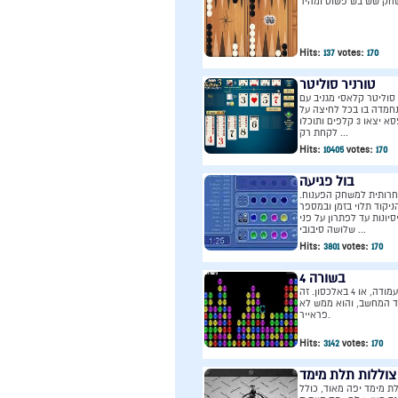
חק שש בש פשוט ומהיר
Hits:
137
votes:
170
טורניר סוליטר
וליטר קלאסי מגניב עם
חמדה בו בכל לחיצה על
הקופסא יצאו 3 קלפים ותוכלו
לקחת רק ...
Hits:
10405
votes:
170
בול פגיעה
רותית למשחק הפענוח.
ניקוד תלוי בזמן ובמספר
סיונות עד לפתרון על פני
שלושה סיבובי ...
Hits:
3801
votes:
170
4 בשורה
או 4 בעמודה, או 4 באלכסון. זה
ד המחשב, והוא ממש לא
פראייר.
Hits:
3142
votes:
170
צוללות תלת מימד
ת מימד יפה מאוד, כולל