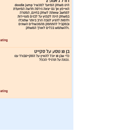
דודל ג`אמפ 2
doodle jump הינו משחק המיועד למכשיר
האייפון אך גם יצאה גירסה חדשה המיועדת
למחשב שאותה לשחק בחינם, המטרה
במשחק הינה לקפוץ על לבנים מצויירות
ולנסות להגיע לגובה הרב ביותר שתוכלו
ובמקביל להתחמק מהמכשולים השונים
ולהשתמש בכלים לאורך המשחק.
ating:
בן 10 נוסע על סקייט
כדי שבן 10 יוכל להאיץ על הסקייטבורד ענו
נכונה על תרגילי הכפל.
ating: