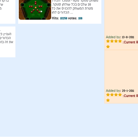
משחק סנוקר מקורי וממכר הכולל
בדקו א
20 שלבים בכל שולחן סנוקר.
של
מטרת המשחק להכניס את כל
מ
הכדורים לחו ...
Hits:
10258
votes:
108
העניין פ
Added by
:
13-8-2011
הכדורים
את זה בזמ
Current R
Added by
:
25-1-2011
Current R