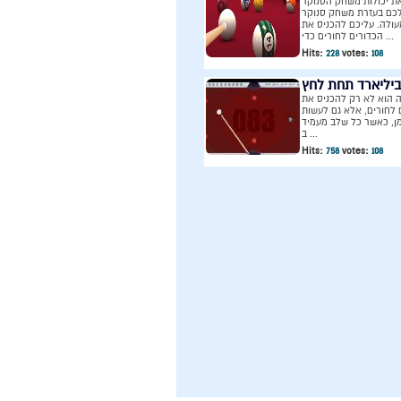
ת יכולות משחק הסנוקר
כם בעזרת משחק סנוקר
עולה. עליכם להכניס את
הכדורים לחורים כדי ...
Hits:
228
votes:
108
ביליארד תחת לחץ
ה הוא לא רק להכניס את
 לחורים, אלא גם לעשות
ן, כאשר כל שלב מעמיד
ב ...
Hits:
758
votes:
108