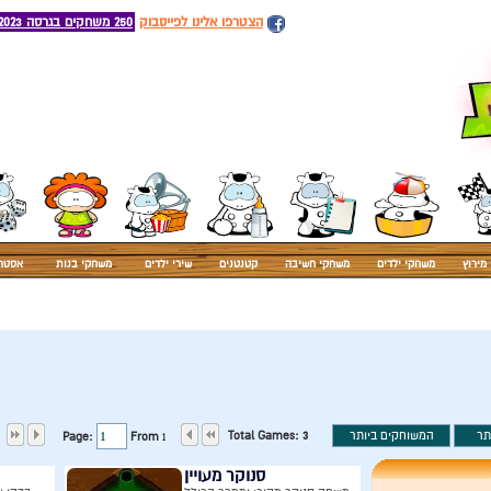
הצטרפו אלינו לפייסבוק
250 משחקים בגרסה 2023
מירוץ
משחקי ילדים
משחקי חשיבה
קטנטנים
שירי ילדים
משחקי בנות
אסטר
Total Games:
3
Page:
From
1
סנוקר מעויין