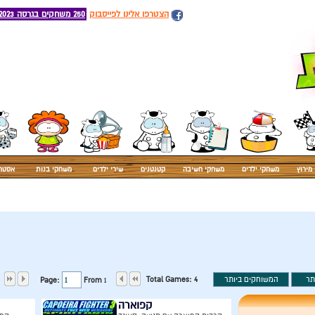
הצטרפו אלינו לפייסבוק
250 משחקים בגרסה 2023
מירוץ
משחקי ילדים
משחקי חשיבה
קטנטנים
שירי ילדים
משחקי בנות
אסטר
Total Games:
4
Page:
From
1
קפוארה