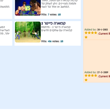
קרבות קפוארה עם תנועה, סאונד
קפו
ותמונה מצויינים. ניתן לשחק נגד
המחשב או אחד נגד השני.
התנועות,יש 50 תנועות במשחק זה.
Hits:
7
votes:
115
קפוארה פייטר 2
קפוארה פייטר 2 - מלחמת
המשח
Added by
:
30-1-2003
קפוארה עם שחקנים חדשים
השלישית 
יותר, מהי
Current R
Hits:
456
votes:
115
Added by
:
27-3-2009
Current R