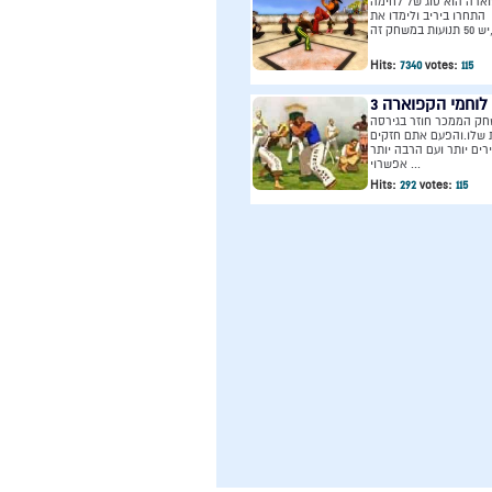
ארה הוא סוג של לחימה
התחרו ביריב ולימדו את
Hits:
7340
votes:
115
לוחמי הקפוארה 3
ק הממכר חוזר בגירסה
שלו.והפעם אתם חזקים
רים יותר ועם הרבה יותר
אפשרוי ...
Hits:
292
votes:
115