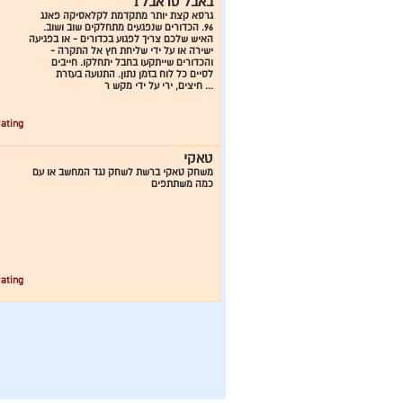
באבל טראבל 1
גרסא קצת יותר מתקדמת לקלאסיקה פאנג
96. הכדורים שנפגעים מתחלקים שוב ושוב.
האיש שלכם צריך לפגוע בכדורים - או בפגיעה
ישירה או על ידי שליחת חץ אל התקרה -
והכדורים שייתקעו בחבל יתחלקו. חייבים
לסיים כל לוח בזמן נתון. התנועה בעזרת
חיצים, ירי על ידי מקש ר ...
ating:
טאקי
משחק טאקי ברשת לשחק נגד המחשב או עם
כמה משתתפים
ating: