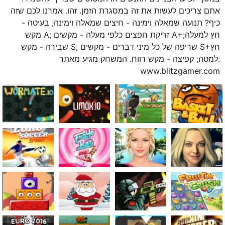
אתם צריכים לעשות את זה במסגרת הזמן. זהו. אמרנו לכם שזה
כיף? תנועה שמאלה וימינה - חיצים שמאלה וימינה; בעיטה -
מקש A; זריקת חפצים כלפי מעלה - מקשים A+חץ למעלה;
שבירה - מקש S; שריפה של כל מיני דברים - מקשים S+חץ
למטה; קפיצה - מקש רווח. המשחק מגיע מאתר:
www.blitzgamer.com