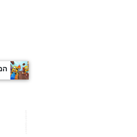
המי
ADVERTISEMENT