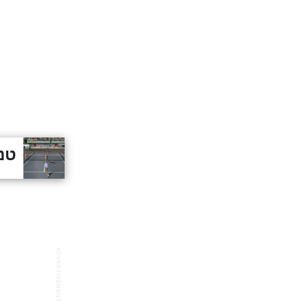
טני
ADVERTISEMENT