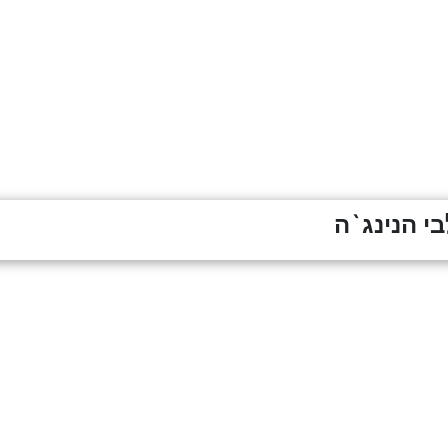
י הנינג`ה