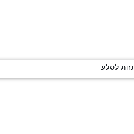
חת לסלע