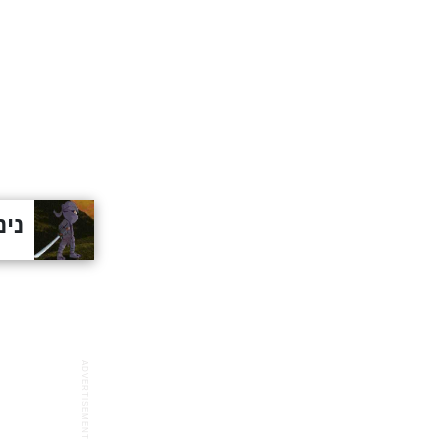
נינ
ADVERTISEMENT