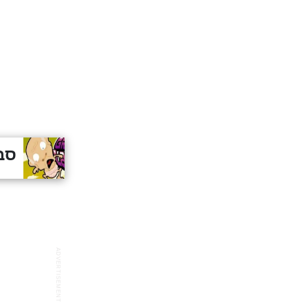
סב
ADVERTISEMENT